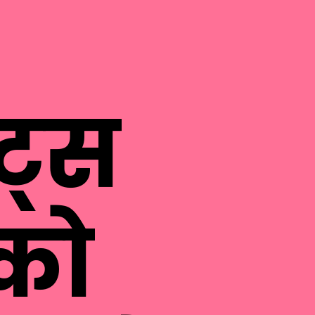
ंट्स
को