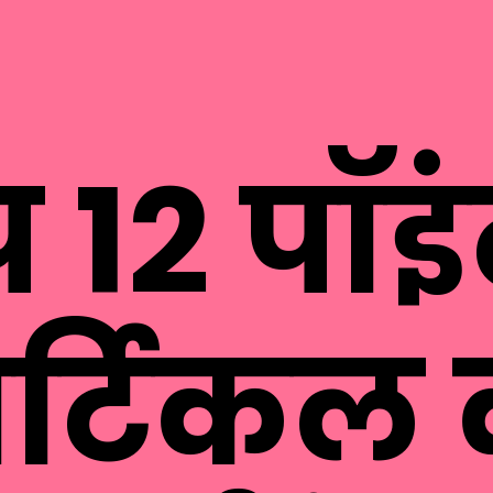
 12 पॉइ
र्टिकल 