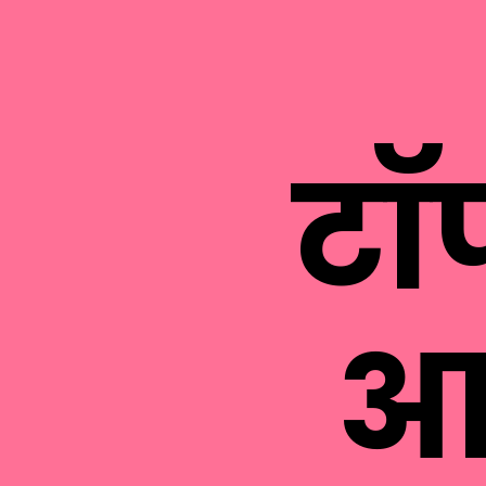
टॉप
आ