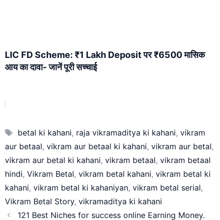
LIC FD Scheme: ₹1 Lakh Deposit पर ₹6500 मासिक
आय का दावा- जानें पूरी सच्चाई
Tags
betal ki kahani
,
raja vikramaditya ki kahani
,
vikram
aur betaal
,
vikram aur betaal ki kahani
,
vikram aur betal
,
vikram aur betal ki kahani
,
vikram betaal
,
vikram betaal
hindi
,
Vikram Betal
,
vikram betal kahani
,
vikram betal ki
kahani
,
vikram betal ki kahaniyan
,
vikram betal serial
,
Vikram Betal Story
,
vikramaditya ki kahani
121 Best Niches for success online Earning Money.