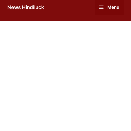
Skip
News Hindiluck
Menu
to
content