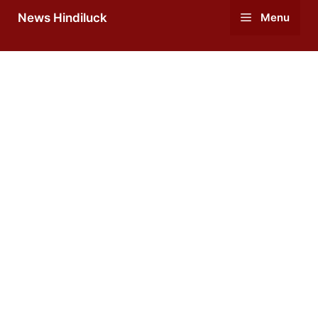
Skip
News Hindiluck
Menu
to
content