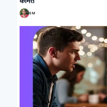
कीमत
S M