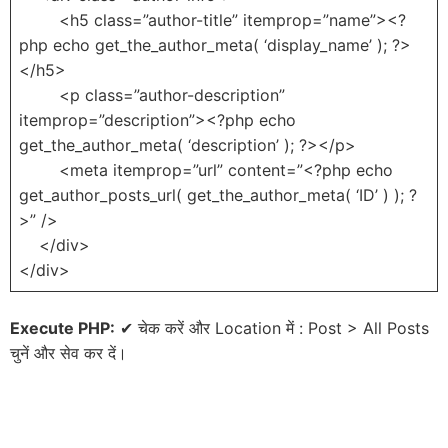
<h5 class=”author-title” itemprop=”name”><?
php echo get_the_author_meta( ‘display_name’ ); ?>
</h5>
<p class=”author-description”
itemprop=”description”><?php echo
get_the_author_meta( ‘description’ ); ?></p>
<meta itemprop=”url” content=”<?php echo
get_author_posts_url( get_the_author_meta( ‘ID’ ) ); ?
>” />
</div>
</div>
Execute PHP:
✔ चेक करें और Location में : Post > All Posts
चुनें और सेव कर दें।