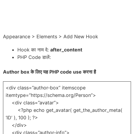
Appearance > Elements > Add New Hook
Hook का नाम दे:
after_content
PHP Code डालें:
Author box
के लिए यह PHP code use करना है
<div class=”author-box” itemscope
itemtype=”https://schema.org/Person”>
<div class=”avatar”>
<?php echo get_avatar( get_the_author_meta(
‘ID’ ), 100 ); ?>
</div>
<div class=”author-info”>