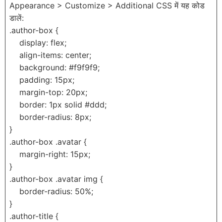
Appearance > Customize > Additional CSS में यह कोड
डालें:
.author-box {
display: flex;
align-items: center;
background: #f9f9f9;
padding: 15px;
margin-top: 20px;
border: 1px solid #ddd;
border-radius: 8px;
}
.author-box .avatar {
margin-right: 15px;
}
.author-box .avatar img {
border-radius: 50%;
}
.author-title {