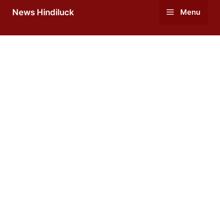
Skip
News Hindiluck
Menu
to
content