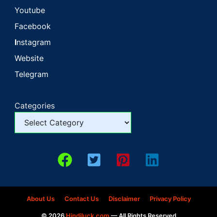
Youtube
Facebook
I
nstagram
Website
Telegram
Categories
About Us
Contact Us
Disclaimer
Privacy Policy
© 2026
Hindiluck.com
— All Rights Reserved