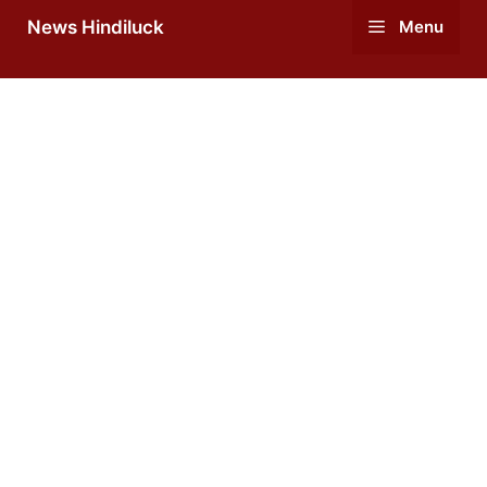
Skip
News Hindiluck
Menu
to
content