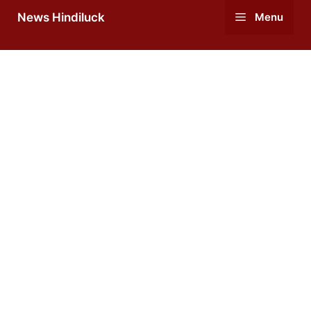
Skip
News Hindiluck
Menu
to
content