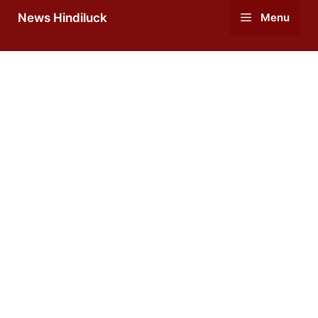
Skip
News Hindiluck
Menu
to
content