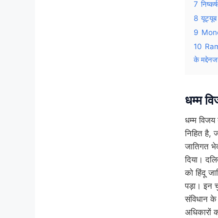
7
निष्कर्
8
यूट्य
9
Mone
10
Ram
के मद्देन
धम्म वि
धम्म विजय द
निहित है, ज
जातिगत भे
दिया। दलित 
को हिंदू ज
पड़ा। इन चु
संविधान के 
अधिकारों