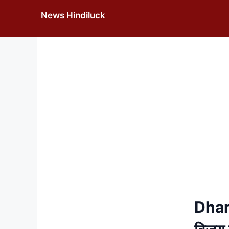
Skip
News Hindiluck
to
content
Dham