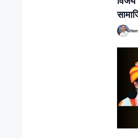
विजय 
सामाज
Hem