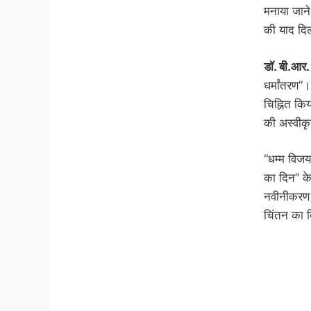
मनाया जाने
की याद दिल
डॉ. बी.आर.
धर्मांतरण”
चिह्नित कि
की अस्वीक
“धम्म विजय
का दिन” के
नवीनीकरण 
चिंतन का द