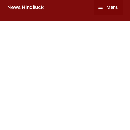
Skip
News Hindiluck
Menu
to
content