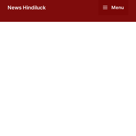
Skip
News Hindiluck
Menu
to
content