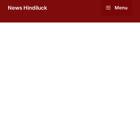
Skip
News Hindiluck
Menu
to
content