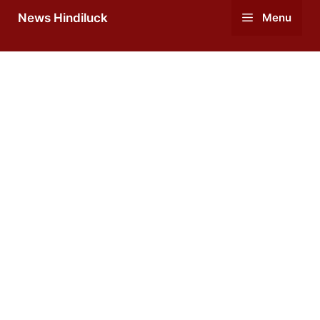
Skip
News Hindiluck
Menu
to
content