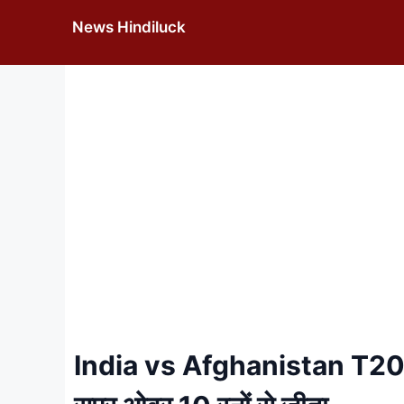
Skip
News Hindiluck
to
content
India vs Afghanistan T20 3 म