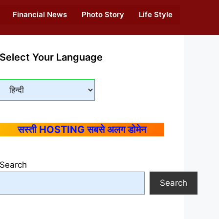
Financial News
Photo Story
Life Style
Select Your Language
सस्ती HOSTING सबसे अलग डोमेन
Search
Search