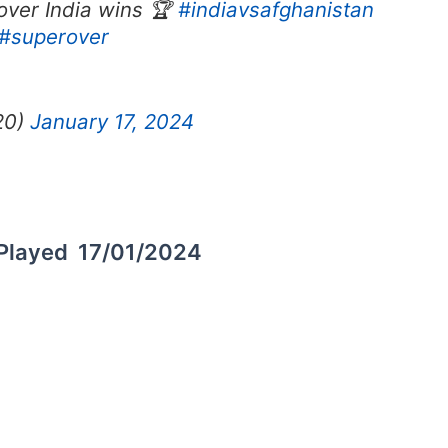
over India wins 🏆
#indiavsafghanistan
#superover
20)
January 17, 2024
 Played 17/01/2024