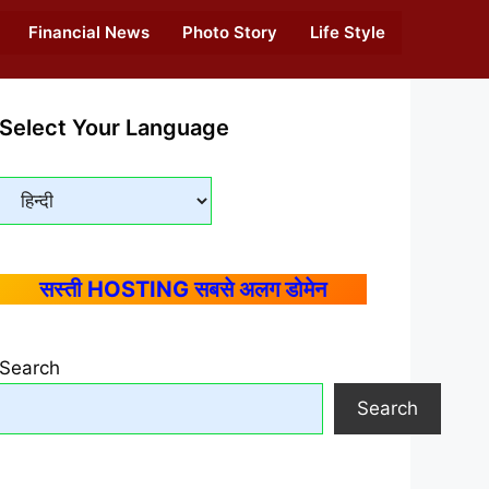
Financial News
Photo Story
Life Style
Select Your Language
सस्ती HOSTING सबसे अलग डोमेन
Search
Search