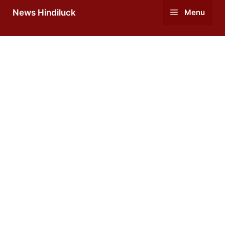
Skip
News Hindiluck
Menu
to
content