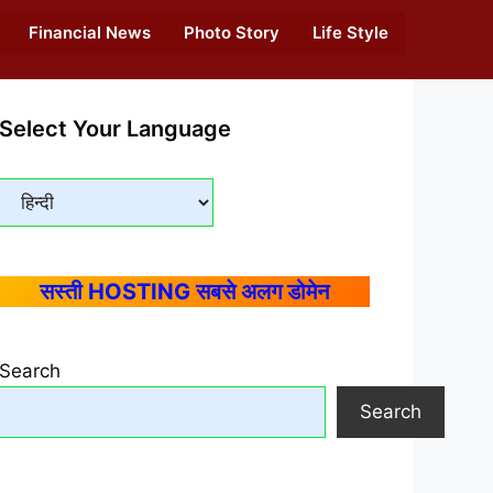
Financial News
Photo Story
Life Style
Select Your Language
सस्ती HOSTING सबसे अलग डोमेन
Search
Search