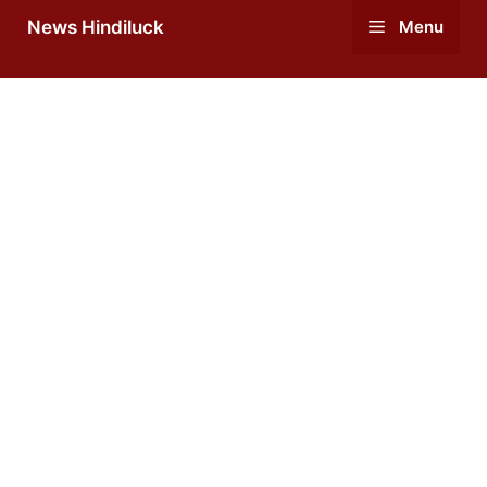
Skip
News Hindiluck
Menu
to
content