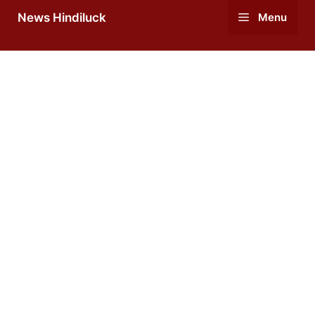
Skip
News Hindiluck
Menu
to
content