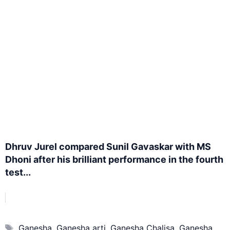
Dhruv Jurel compared Sunil Gavaskar with MS
Dhoni after his brilliant performance in the fourth
test...
Tags
Ganesha
,
Ganesha arti
,
Ganesha Chalisa
,
Ganesha