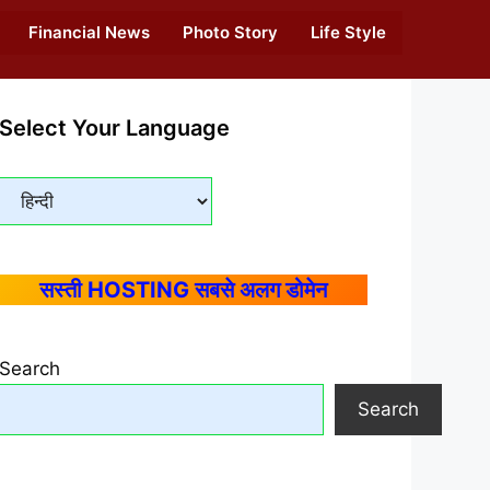
Financial News
Photo Story
Life Style
Select Your Language
सस्ती HOSTING सबसे अलग डोमेन
Search
Search