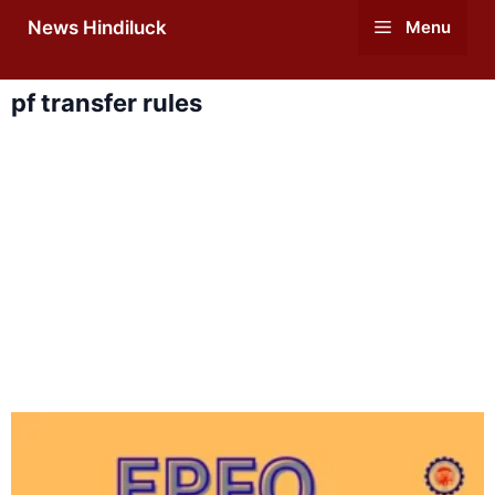
Skip
News Hindiluck
Menu
to
content
pf transfer rules