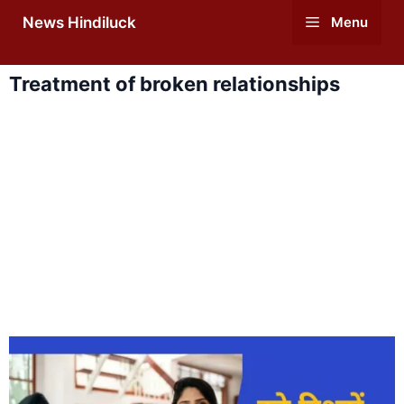
Skip
News Hindiluck
Menu
to
content
Treatment of broken relationships