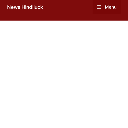
Skip
News Hindiluck
Menu
to
content