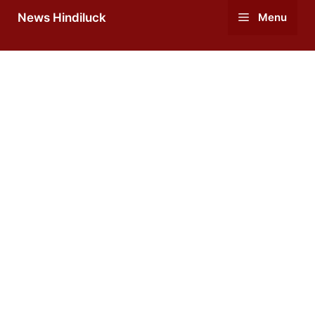
Skip
News Hindiluck
Menu
to
content