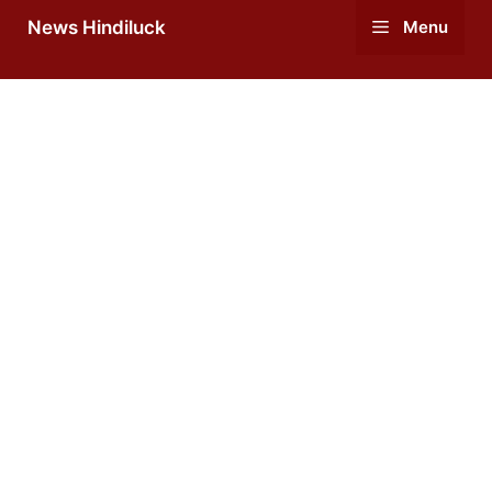
Skip
News Hindiluck
Menu
to
content