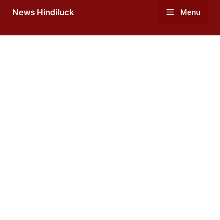
Skip
News Hindiluck
Menu
to
content