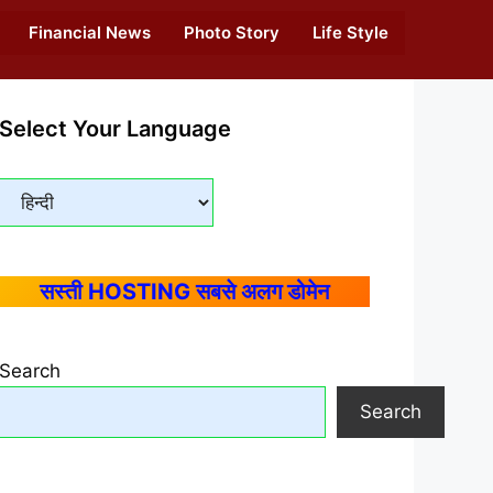
Financial News
Photo Story
Life Style
Select Your Language
सस्ती HOSTING सबसे अलग डोमेन
Search
Search