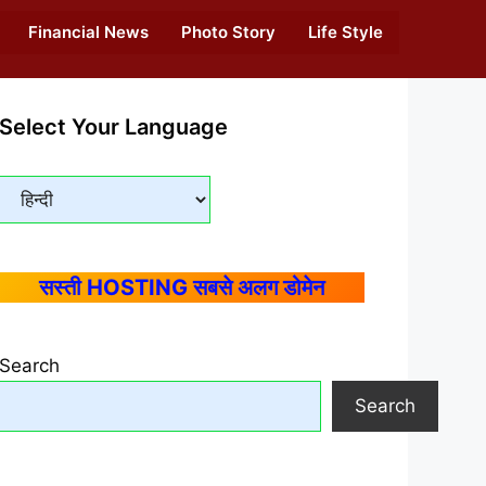
Financial News
Photo Story
Life Style
Select Your Language
सस्ती HOSTING सबसे अलग डोमेन
Search
Search