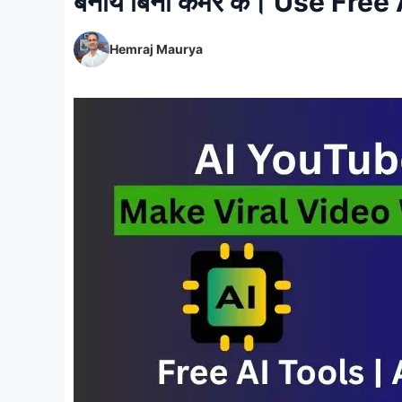
बनाये बिना कैमरे के। Use Fre
Hemraj Maurya