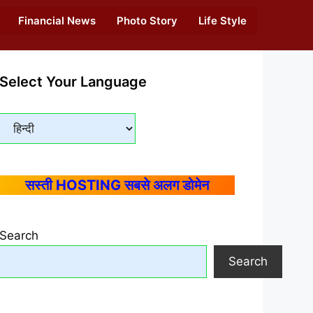
Financial News
Photo Story
Life Style
Select Your Language
सस्ती HOSTING सबसे अलग डोमेन
Search
Search