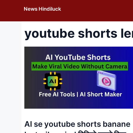
Skip
News Hindiluck
to
content
youtube shorts l
AI se youtube shorts banane