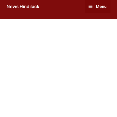
Skip
News Hindiluck
Menu
to
content