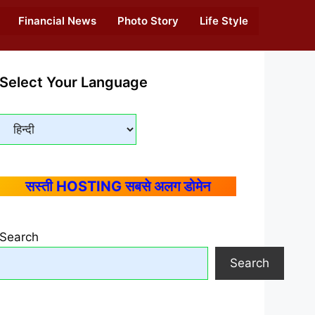
Financial News
Photo Story
Life Style
Select Your Language
सस्ती HOSTING सबसे अलग डोमेन
Search
Search