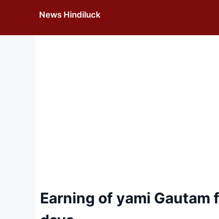
Skip
News Hindiluck
to
content
Earning of yami Gautam f