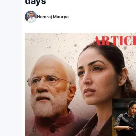
days
Hemraj Maurya