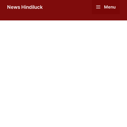
Skip
News Hindiluck
Menu
to
content