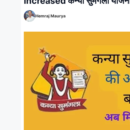
increased कन्या सुमंगला योजना
Hemraj Maurya