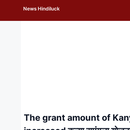
Skip
News Hindiluck
to
content
The grant amount of Ka