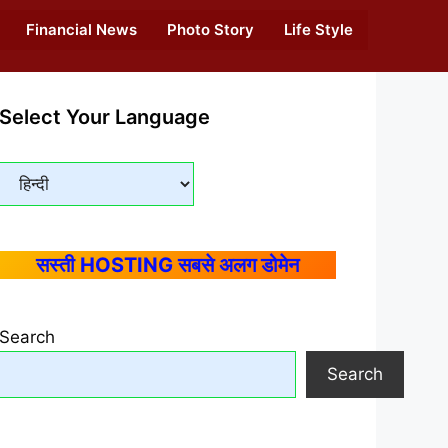
Financial News
Photo Story
Life Style
Select Your Language
सस्ती HOSTING सबसे अलग डोमेन
Search
Search