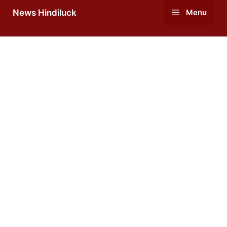
Skip
News Hindiluck
Menu
to
content