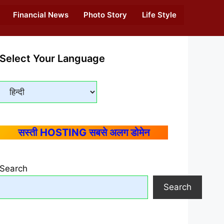
Financial News
Photo Story
Life Style
Select Your Language
सस्ती HOSTING सबसे अलग डोमेन
Search
Search