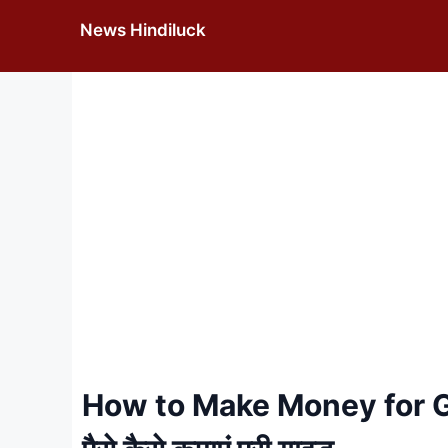
Skip
News Hindiluck
to
content
How to Make Money for Girlf