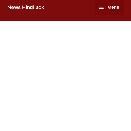
Skip
News Hindiluck
Menu
to
content