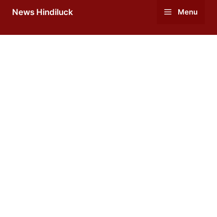
Skip
News Hindiluck
Menu
to
content