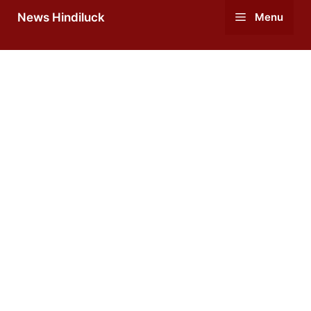
Skip
News Hindiluck
Menu
to
content