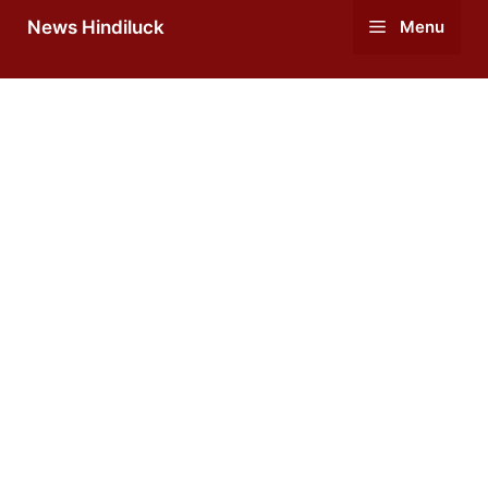
Skip
News Hindiluck
Menu
to
content