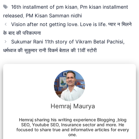
Tags
16th installment of pm kisan
,
Pm kisan installment
released
,
PM Kisan Samman nidhi
Vision after not getting love. Love is life. प्यार न मिलने
के बाद की परिकल्पना
Sukumar Rani 11th story of Vikram Betal Pachisi,
धर्मध्वज की सुकुमार रानी विकर्म बेताल की 11वीं स्टोरी
Hemraj Maurya
Hemraj sharing his writing experience Blogging ,blog
SEO, Youtube SEO, Insurance sector and more. He
focused to share true and informative articles for every
one.