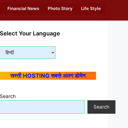
Financial News
Photo Story
Life Style
Select Your Language
सस्ती HOSTING सबसे अलग डोमेन
Search
Search