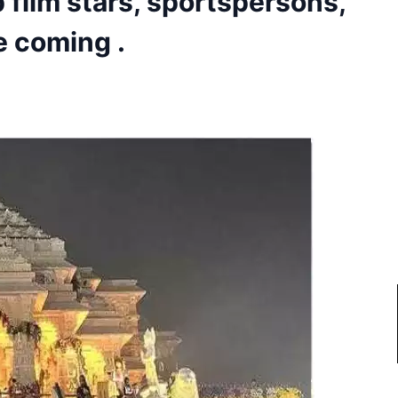
p film stars, sportspersons,
e coming .