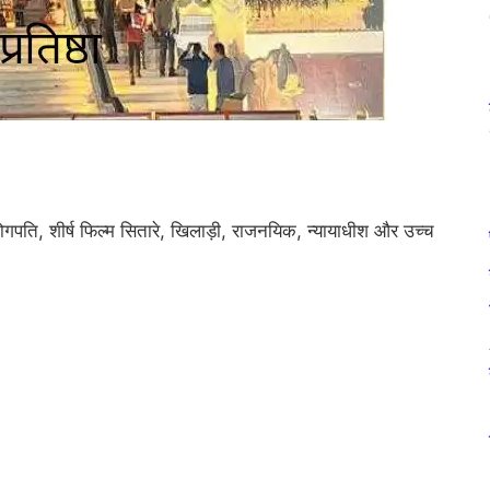
्योगपति, शीर्ष फिल्म सितारे, खिलाड़ी, राजनयिक, न्यायाधीश और उच्च