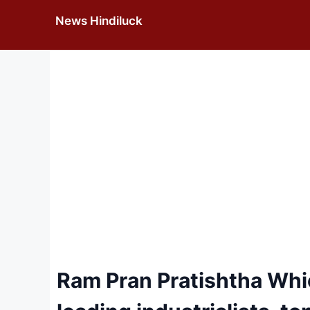
Skip
News Hindiluck
to
content
Ram Pran Pratishtha Whic