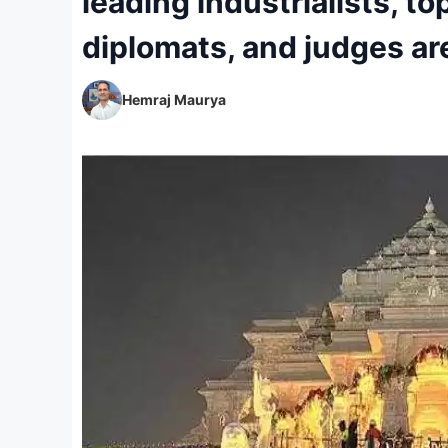
leading industrialists, to
diplomats, and judges ar
Hemraj Maurya