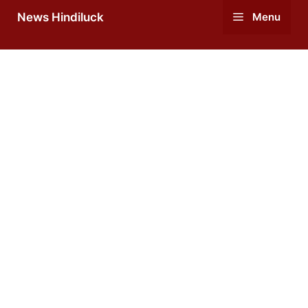
Skip
News Hindiluck
Menu
to
content