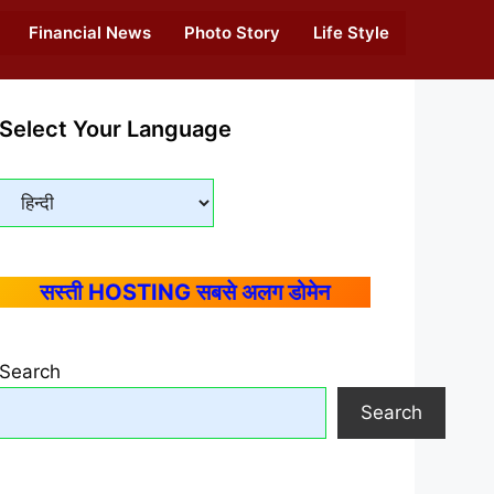
Financial News
Photo Story
Life Style
Select Your Language
सस्ती HOSTING सबसे अलग डोमेन
Search
Search