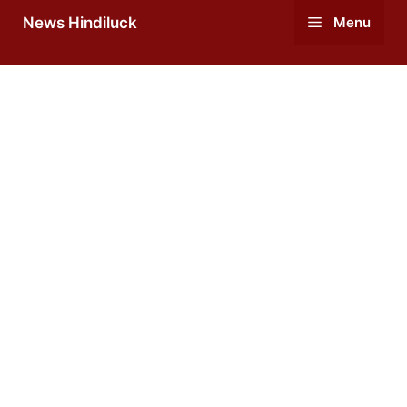
Skip
News Hindiluck
Menu
to
content