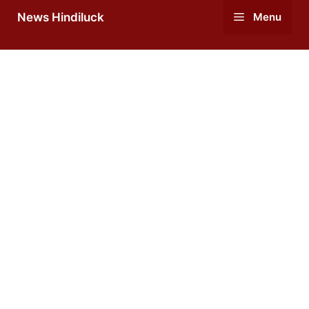
Skip
News Hindiluck
Menu
to
content