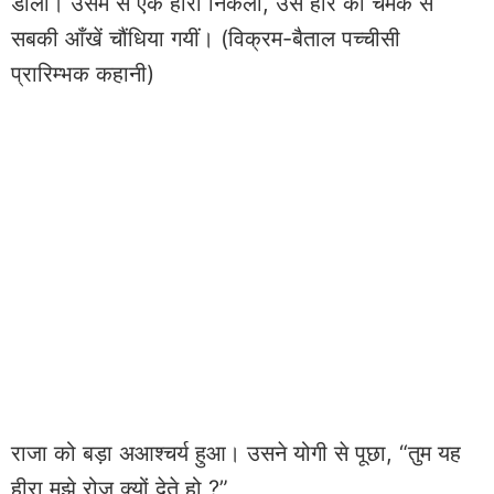
डाला। उसमें से एक हीरा निकला, उस हीरे की चमक से
सबकी आँखें चौंधिया गयीं। (विक्रम-बैताल पच्चीसी
प्रारिम्भक कहानी)
राजा को बड़ा अआश्चर्य हुआ। उसने योगी से पूछा, “तुम यह
हीरा मुझे रोज़ क्यों देते हो ?”