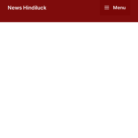
Skip
News Hindiluck
Menu
to
content